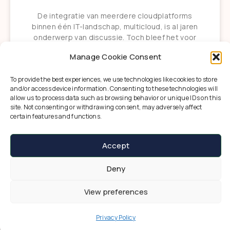
De integratie van meerdere cloudplatforms
binnen één IT-landschap, multicloud, is al jaren
onderwerp van discussie. Toch bleef het voor
de meeste organisaties vooral een
Manage Cookie Consent
toekomstbeeld.
To provide the best experiences, we use technologies like cookies to store
Feiko Bierman
December 3, 2025
and/or access device information. Consenting to these technologies will
allow us to process data such as browsing behavior or unique IDs on this
site. Not consenting or withdrawing consent, may adversely affect
certain features and functions.
Accept
Deny
View preferences
© 2026 Relevant Online
Privacy Policy